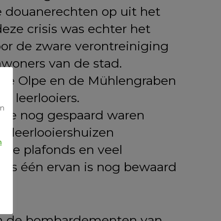
 douanerechten op uit het
eze crisis was echter het
voor de zware verontreiniging
nwoners van de stad.
n de Olpe en de Mühlengraben
 leerlooiers.
n
en
 die nog gespaard waren
"
e leerlooiershuizen
n
age plafonds en veel
hts één ervan is nog bewaard
van de bombardementen van