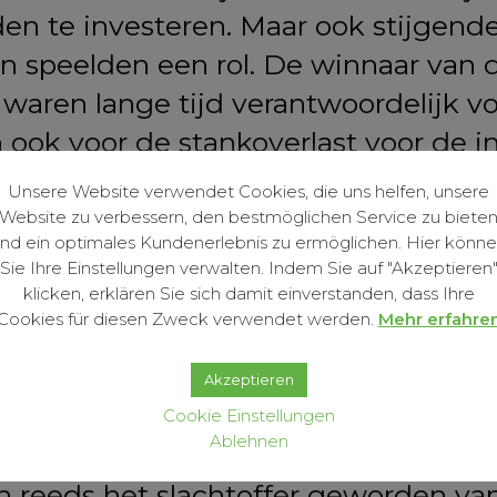
 te investeren. Maar ook stijgende
 speelden een rol. De winnaar van d
n waren lange tijd verantwoordelijk 
 ook voor de stankoverlast voor de i
an de voet van de oude stad — tusse
Unsere Website verwendet Cookies, die uns helfen, unsere
de grote behoefte aan water van de
Website zu verbessern, den bestmöglichen Service zu biete
nd ein optimales Kundenerlebnis zu ermöglichen. Hier könn
d de meeste huizen in de Weierhohl,
Sie Ihre Einstellungen verwalten. Indem Sie auf "Akzeptieren
brand van 1795. Nadien werden enkel
klicken, erklären Sie sich damit einverstanden, dass Ihre
Cookies für diesen Zweck verwendet werden.
Mehr erfahre
estal in kleinere behuizingen met l
n van de burgers op de markt. Slec
Akzeptieren
appesteinsche Haus.
Cookie Einstellungen
Ablehnen
en reeds het slachtoffer geworden 