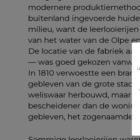
modernere produktiemethoden
buitenland ingevoerde huiden
milieu, want de leerlooierije
van het water van de Olpe en
De locatie van de fabriek a
— was goed gekozen vanwege 
u
In 1810 verwoestte een bran
gebleven van de grote stads
weliswaar herbouwd, maar me
bescheidener dan de woninge
gebleven, het zogenaamde K
Sommige leerlooierijen war